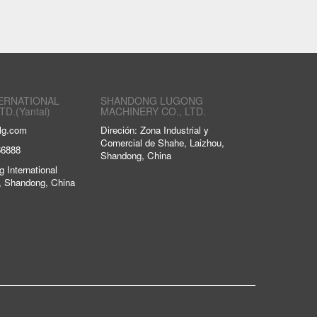
ERNATIONAL
SHANDONG LUGONG
TD.(Yantai)
MACHINERY CO., LTD.
lg.com
Direción: Zona Industrial y
Comercial de Shahe, Laizhou,
66888
Shandong, China
g International
i, Shandong, China