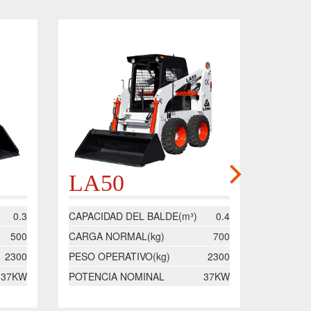
LA50
LA
0.3
CAPACIDAD DEL BALDE(m³)
0.4
CAPACID
500
CARGA NORMAL(kg)
700
CARGA 
2300
PESO OPERATIVO(kg)
2300
PESO OP
37KW
POTENCIA NOMINAL
37KW
POTENC