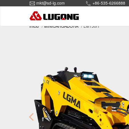
mkt@sd-lg.com
+86-535-6266888
Inicio
MINICARGADORA
LM150H