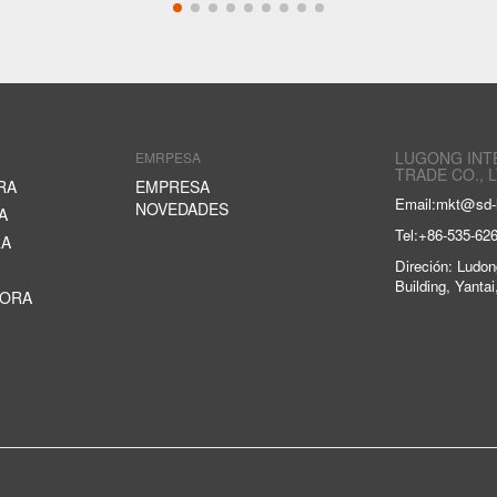
LUGONG INT
EMRPESA
TRADE CO., L
RA
EMPRESA
Email:
mkt@sd-
NOVEDADES
A
Tel:
+86-535-62
RA
Direción: Ludon
Building, Yanta
DORA