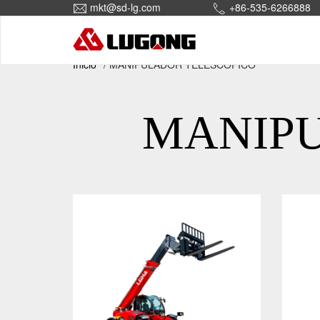
mkt@sd-lg.com
+86-535-6266888
Inicio
MANIPULADOR TELESCÓPICO
MANIPU