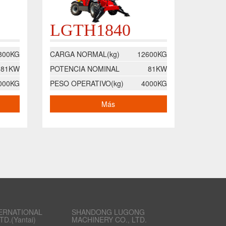
LGTH1840
800KG
CARGA NORMAL(kg)
12600KG
81KW
POTENCIA NOMINAL
81KW
000KG
PESO OPERATIVO(kg)
4000KG
Más
ERNATIONAL
SHANDONG LUGONG
TD.(Yantai)
MACHINERY CO., LTD.