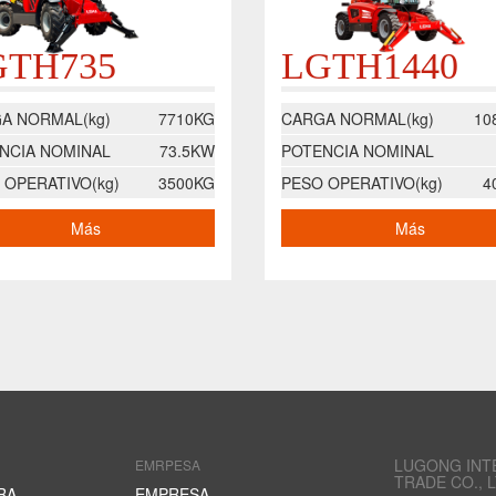
GTH735
LGTH1440
A NORMAL(kg)
7710KG
CARGA NORMAL(kg)
10
NCIA NOMINAL
73.5KW
POTENCIA NOMINAL
 OPERATIVO(kg)
3500KG
PESO OPERATIVO(kg)
4
Más
Más
LUGONG INT
EMRPESA
TRADE CO., L
RA
EMPRESA