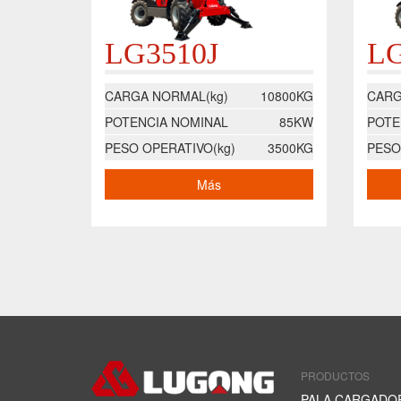
LG3510J
L
CARGA NORMAL(kg)
10800KG
CARG
POTENCIA NOMINAL
85KW
POTE
PESO OPERATIVO(kg)
3500KG
PESO
Más
PRODUCTOS
PALA CARGADO