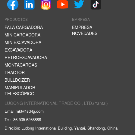
PRODUCTOS
EMRPESA
PALA CARGADORA
EMPRESA
NOVEDADES
MINICARGADORA
MINIEXCAVADORA
EXCAVADORA
RETROEXCAVADORA
MONTACARGAS
TRACTOR
BULLDOZER
MANIPULADOR
TELESCÓPICO
LUGONG INTERNATIONAL TRADE CO., LTD.(Yantai)
Email:
mkt@sd-lg.com
Tel:
+86-535-6266888
Direción: Ludong International Building, Yantai, Shandong, China