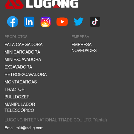
PRODUCTOS
EMRPESA
PALA CARGADORA
EMPRESA
NOVEDADES
MINICARGADORA
MINIEXCAVADORA
EXCAVADORA
RETROEXCAVADORA
MONTACARGAS
TRACTOR
BULLDOZER
MANIPULADOR
TELESCÓPICO
LUGONG INTERNATIONAL TRADE CO., LTD.(Yantai)
Email:
mkt@sd-lg.com