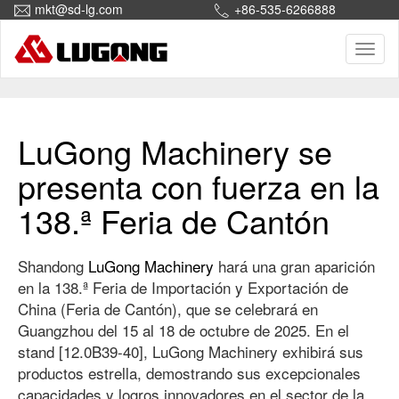
mkt@sd-lg.com
+86-535-6266888
Toggl
naviga
Inicio
Novedades
LuGong Machinery se
presenta con fuerza en la
138.ª Feria de Cantón
Shandong
LuGong Machinery
hará una gran aparición
en la 138.ª Feria de Importación y Exportación de
China (Feria de Cantón), que se celebrará en
Guangzhou del 15 al 18 de octubre de 2025. En el
stand [12.0B39-40], LuGong Machinery exhibirá sus
productos estrella, demostrando sus excepcionales
capacidades y logros innovadores en el sector de la