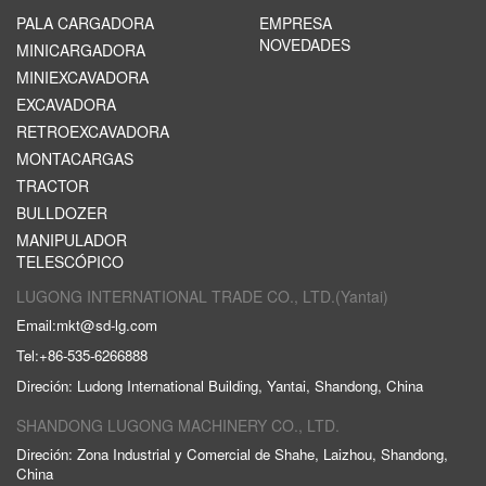
PALA CARGADORA
EMPRESA
NOVEDADES
MINICARGADORA
MINIEXCAVADORA
EXCAVADORA
RETROEXCAVADORA
MONTACARGAS
TRACTOR
BULLDOZER
MANIPULADOR
TELESCÓPICO
LUGONG INTERNATIONAL TRADE CO., LTD.(Yantai)
Email:
mkt@sd-lg.com
Tel:
+86-535-6266888
Direción: Ludong International Building, Yantai, Shandong, China
SHANDONG LUGONG MACHINERY CO., LTD.
Direción: Zona Industrial y Comercial de Shahe, Laizhou, Shandong,
China