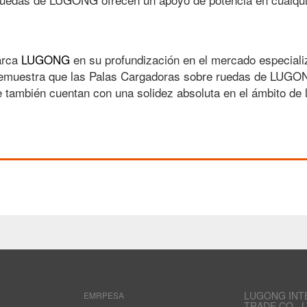
arca
LUGONG
en su profundización en el mercado especiali
Demuestra que las Palas Cargadoras sobre ruedas de LUG
e también cuentan con una solidez absoluta en el ámbito de l
LUGONG INT
EMRPESA
TRADE CO., L