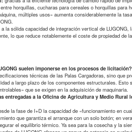
gracias a la eficiente tecnología de cambio rápido de i
l:
ntre horquillas, cucharas para cereales o horquillas para 
áquina, múltiples usos» aumenta considerablemente la tasa 
UGONG.
 a la sólida capacidad de integración vertical de LUGONG, 
ente, lo que reduce notablemente el coste de propiedad de la
LUGONG suelen imponerse en los procesos de licitación?
ificaciones técnicas de las Palas Cargadoras, sino que pre
ilidad a largo plazo de los componentes estructurales. Esto 
ontrolables» que se exigen en la adquisición de maquinaria.
 entregadas a la Oficina de Agricultura y Medio Rural lo
sde la fase de I+D la capacidad de «funcionamiento en cual
imiento que garantiza el arranque con un solo botón; en ver
egurar el equilibrio térmico. Ya sea para la cosecha y la sie
 ruedas de LUGONG ofrecen un apoyo de potencia en cualqui