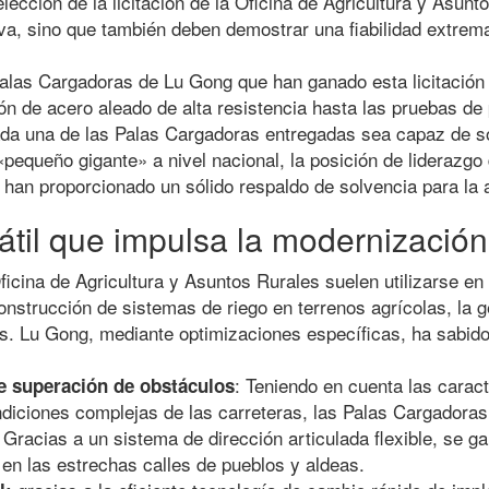
lección de la licitación de la Oficina de Agricultura y Asun
a, sino que también deben demostrar una fiabilidad extrema 
las Cargadoras de Lu Gong que han ganado esta licitación
ión de acero aleado de alta resistencia hasta las pruebas de
da una de las Palas Cargadoras entregadas sea capaz de so
queño gigante» a nivel nacional, la posición de liderazg
han proporcionado un sólido respaldo de solvencia para la a
til que impulsa la modernización 
icina de Agricultura y Asuntos Rurales suelen utilizarse en
onstrucción de sistemas de riego en terrenos agrícolas, la 
s. Lu Gong, mediante optimizaciones específicas, ha sabido
: Teniendo en cuenta las caract
de superación de obstáculos
ondiciones complejas de las carreteras, las Palas Cargadora
. Gracias a un sistema de dirección articulada flexible, se g
 en las estrechas calles de pueblos y aldeas.