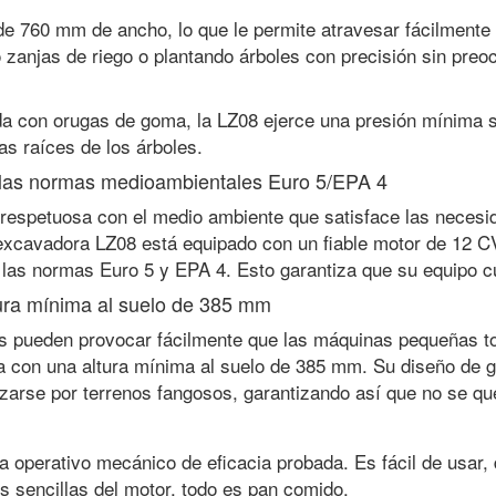
e 760 mm de ancho, lo que le permite atravesar fácilmente 
zanjas de riego o plantando árboles con precisión sin preoc
a con orugas de goma, la LZ08 ejerce una presión mínima so
as raíces de los árboles.
 las normas medioambientales Euro 5/EPA 4
espetuosa con el medio ambiente que satisface las necesid
excavadora LZ08 está equipado con un fiable motor de 12 C
las normas Euro 5 y EPA 4. Esto garantiza que su equipo cu
tura mínima al suelo de 385 mm
ares pueden provocar fácilmente que las máquinas pequeñas 
con una altura mínima al suelo de 385 mm. Su diseño de gran
azarse por terrenos fangosos, garantizando así que no se q
a operativo mecánico de eficacia probada. Es fácil de usar,
nes sencillas del motor, todo es pan comido.