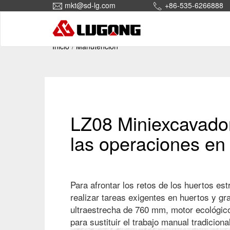
mkt@sd-lg.com
+86-535-6266888
Inicio
Manutención
LZ08 Miniexcavadora
las operaciones en 
Para afrontar los retos de los huertos es
realizar tareas exigentes en huertos y gr
ultraestrecha de 760 mm, motor ecológico
para sustituir el trabajo manual tradicion