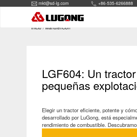
mkt@sd-lg.com
+86-535-6266888
Inicio
Manutención
LGF604: Un tracto
pequeñas explotaci
Elegir un tractor eficiente, potente y có
desarrollado por LuGong, está especialme
rendimiento de combustible. Descubramos 