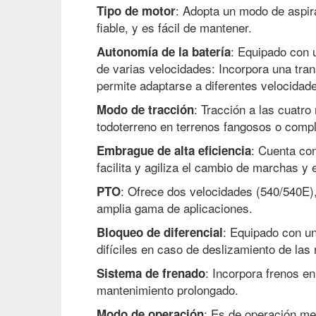
: Adopta un modo de aspira
Tipo de motor
fiable, y es fácil de mantener.
: Equipado con 
Autonomía de la batería
de varias velocidades: Incorpora una tra
permite adaptarse a diferentes velocidad
: Tracción a las cuatr
Modo de tracción
todoterreno en terrenos fangosos o compl
: Cuenta co
Embrague de alta eficiencia
facilita y agiliza el cambio de marchas y 
: Ofrece dos velocidades (540/540E),
PTO
amplia gama de aplicaciones.
: Equipado con un
Bloqueo de diferencial
difíciles en caso de deslizamiento de las
: Incorpora frenos e
Sistema de frenado
mantenimiento prolongado.
: Es de operación me
Modo de operación