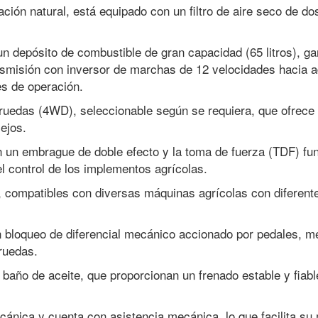
ción natural, está equipado con un filtro de aire seco de dos
un depósito de combustible de gran capacidad (65 litros), g
nsmisión con inversor de marchas de 12 velocidades hacia a
es de operación.
o ruedas (4WD), seleccionable según se requiera, que ofrec
ejos.
n un embrague de doble efecto y la toma de fuerza (TDF) fun
el control de los implementos agrícolas.
 compatibles con diversas máquinas agrícolas con diferente
 bloqueo de diferencial mecánico accionado por pedales, mej
 ruedas.
n baño de aceite, que proporcionan un frenado estable y fiab
cánica y cuenta con asistencia mecánica, lo que facilita s