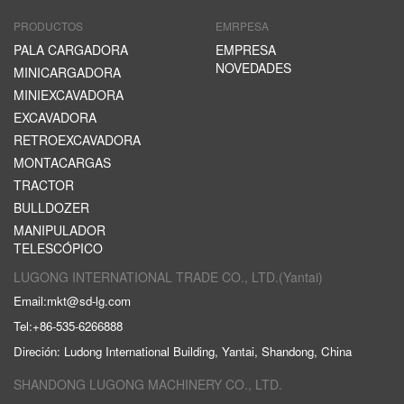
PRODUCTOS
EMRPESA
PALA CARGADORA
EMPRESA
NOVEDADES
MINICARGADORA
MINIEXCAVADORA
EXCAVADORA
RETROEXCAVADORA
MONTACARGAS
TRACTOR
BULLDOZER
MANIPULADOR
TELESCÓPICO
LUGONG INTERNATIONAL TRADE CO., LTD.(Yantai)
Email:
mkt@sd-lg.com
Tel:
+86-535-6266888
Direción: Ludong International Building, Yantai, Shandong, China
SHANDONG LUGONG MACHINERY CO., LTD.