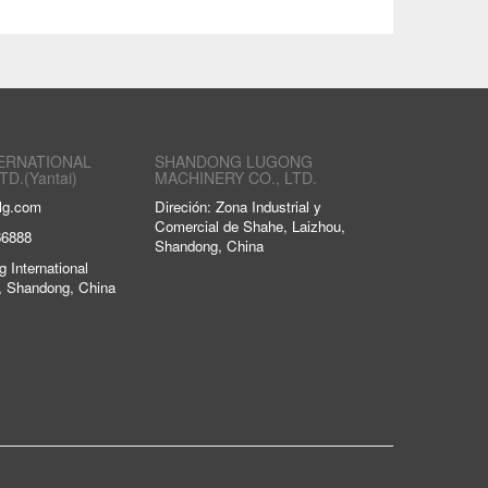
ERNATIONAL
SHANDONG LUGONG
TD.(Yantai)
MACHINERY CO., LTD.
lg.com
Direción: Zona Industrial y
Comercial de Shahe, Laizhou,
66888
Shandong, China
g International
i, Shandong, China