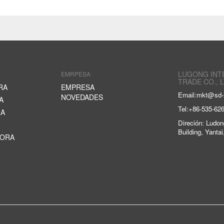
LUGONG INT
EMRPESA
TRADE CO., L
RA
EMPRESA
Email:
mkt@sd-
NOVEDADES
A
Tel:
+86-535-62
RA
Direción: Ludon
Building, Yanta
DORA