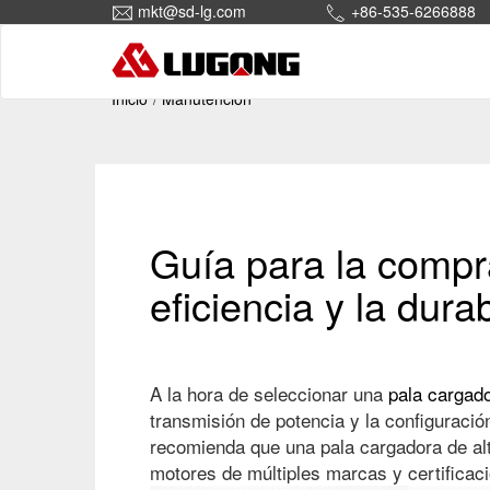
mkt@sd-lg.com
+86-535-6266888
Inicio
Manutención
Guía para la compr
eficiencia y la dura
A la hora de seleccionar una
pala cargad
transmisión de potencia y la configuraci
recomienda que una pala cargadora de alta
motores de múltiples marcas y certific