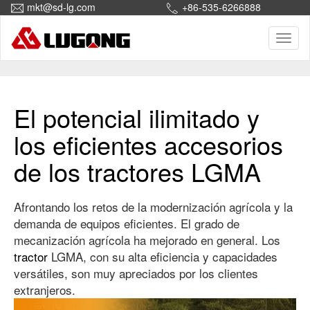
mkt@sd-lg.com
+86-535-6266888
Toggl
naviga
Inicio
Manutención
El potencial ilimitado y
los eficientes accesorios
de los tractores LGMA
Afrontando los retos de la modernización agrícola y la
demanda de equipos eficientes. El grado de
mecanización agrícola ha mejorado en general. Los
tractor
LGMA, con su alta eficiencia y capacidades
versátiles, son muy apreciados por los clientes
extranjeros.