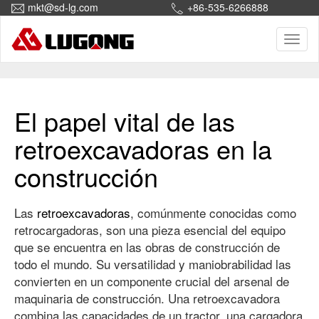
mkt@sd-lg.com
+86-535-6266888
Toggl
naviga
Inicio
Manutención
El papel vital de las
retroexcavadoras en la
construcción
Las
retroexcavadoras
, comúnmente conocidas como
retrocargadoras, son una pieza esencial del equipo
que se encuentra en las obras de construcción de
todo el mundo. Su versatilidad y maniobrabilidad las
convierten en un componente crucial del arsenal de
maquinaria de construcción. Una retroexcavadora
combina las capacidades de un tractor, una cargadora