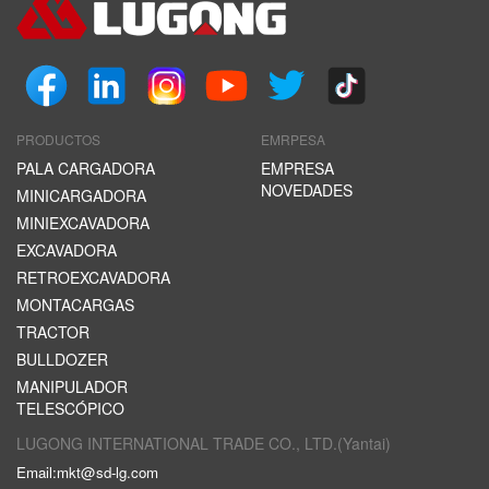
PRODUCTOS
EMRPESA
PALA CARGADORA
EMPRESA
NOVEDADES
MINICARGADORA
MINIEXCAVADORA
EXCAVADORA
RETROEXCAVADORA
MONTACARGAS
TRACTOR
BULLDOZER
MANIPULADOR
TELESCÓPICO
LUGONG INTERNATIONAL TRADE CO., LTD.(Yantai)
Email:
mkt@sd-lg.com